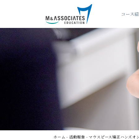
コース
コース
ホーム
-
活動報告
-
マウスピース矯正ハンズオン