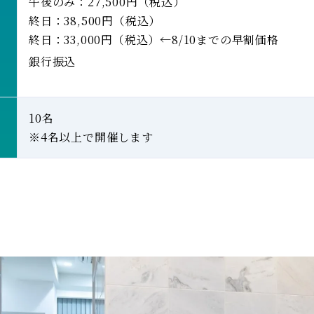
午後のみ
：
27,500
円
（税込）
終日：38,500
円
（税込）
終日
：
33,000
円
（税込
）←8/10までの早割価格
銀行振込
10名
※4名以上で開催します